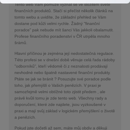
Tento web Vám pomůže vyznat se ve složitém světě
finančních produktů. Stačí si přečíst několik článků na
tomto webu a uvidíte, že základní přehled se Vám
dostane pod kůži velmi rychle. Žádný "finanční
poradce" pak nebude mít šanci Vás jakkoli obalamutit.
Profese finančního poradenství v ČR utrpěla mnoho
šrámů.
Hlavní příčinou je zejména její nedostatečná regulace.
Této profesi se v dnešní době věnuje celá řada rádoby
"odborníků", kteří vědomě či z neznalosti prodávají
nevhodné nebo špatně nastavené finanční produkty.
Ptáte se jak se bránit ? Posuzujte své poradce podle
toho, jak přemýšlí o Vašich penězích. V praxi je
samozřejmě velmi obtížné toto zjistit předem , ale
právě kvůli tomu je zde tento web. Všechny rady a
doporučení, které zde najdete, jsou vyzkoušené v
praxi a mají svůj základ v logickém přemýšlení o životě
a penězích.
Pokud jste dočetli až sem, máte můj obdiv a děkuji