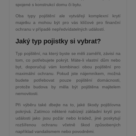
spojené s konstrukcí domu či bytu.
Oba typy pojištění ale vytvářejí komplexní krytí
majetku a mohou být pro vás klíčové pro finanční
ochranu v případě nepředvídatelných událostí.
Jaký typ pojistky si vybrat?
Typ pojištění, na který byste se měli zaměřit, závisí na
tom, co potřebujete pokrýt. Máte-li vlastní dům nebo
byt, doporučuji vám kombinaci obou pojištění pro
maximální ochranu. Pokud jste nájemníkem, možná
budete potřebovat pouze pojištění domácnosti,
protože budova by měla být pojištěna majitelem
nemovitosti.
Při výběru také dbejte na to, jaké škody pojišťovna
pokrývá. Zatímco některé nabízejí základní krytí pro
události jako jsou požár nebo krádež, jiné poskytují
rozšířenou ochranu včetně škod způsobených
například vandalismem nebo povodněmi.