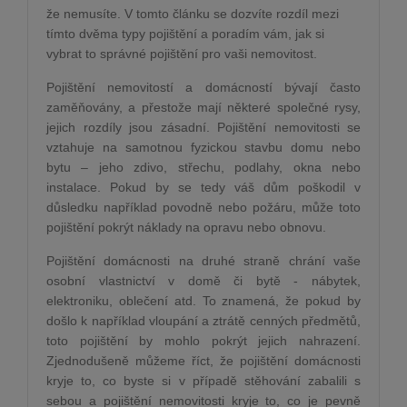
že nemusíte. V tomto článku se dozvíte rozdíl mezi
tímto dvěma typy pojištění a poradím vám, jak si
vybrat to správné pojištění pro vaši nemovitost.
Pojištění nemovitostí a domácností bývají často
zaměňovány, a přestože mají některé společné rysy,
jejich rozdíly jsou zásadní. Pojištění nemovitosti se
vztahuje na samotnou fyzickou stavbu domu nebo
bytu – jeho zdivo, střechu, podlahy, okna nebo
instalace. Pokud by se tedy váš dům poškodil v
důsledku například povodně nebo požáru, může toto
pojištění pokrýt náklady na opravu nebo obnovu.
Pojištění domácnosti na druhé straně chrání vaše
osobní vlastnictví v domě či bytě - nábytek,
elektroniku, oblečení atd. To znamená, že pokud by
došlo k například vloupání a ztrátě cenných předmětů,
toto pojištění by mohlo pokrýt jejich nahrazení.
Zjednodušeně můžeme říct, že pojištění domácnosti
kryje to, co byste si v případě stěhování zabalili s
sebou a pojištění nemovitosti kryje to, co je pevně