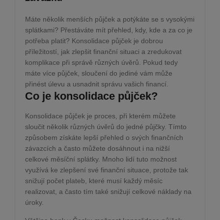
Máte několik menších půjček a potýkáte se s vysokými
splátkami? Přestáváte mít přehled, kdy, kde a za co je
potřeba platit? Konsolidace půjček je dobrou
příležitostí, jak zlepšit finanční situaci a zredukovat
komplikace při správě různých úvěrů. Pokud tedy
máte více půjček, sloučení do jediné vám může
přinést úlevu a usnadnit správu vašich financí.
Co je konsolidace půjček?
Konsolidace půjček je proces, při kterém můžete
sloučit několik různých úvěrů do jedné půjčky. Tímto
způsobem získáte lepší přehled o svých finančních
závazcích a často můžete dosáhnout i na nižší
celkové měsíční splátky. Mnoho lidí tuto možnost
využívá ke zlepšení své finanční situace, protože tak
snižují počet plateb, které musí každý měsíc
realizovat, a často tím také snižují celkové náklady na
úroky.