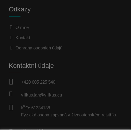
Odkazy
O mně
Kontakt
Ochrana osobních údajů
Kontaktní údaje
+420 605 225 540
vilikus.jan@vilikus.eu
IČO: 61334138
Fyzická osoba zapsaná v živnostenském rejstříku