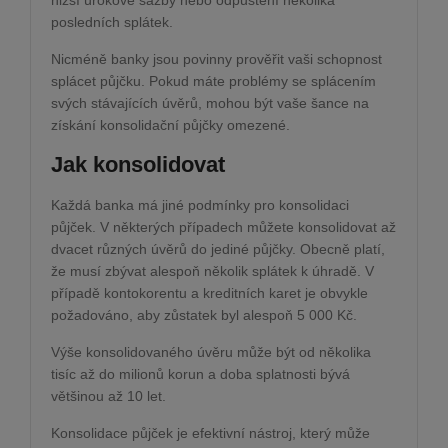
posledních splátek.
Nicméně banky jsou povinny prověřit vaši schopnost
splácet půjčku. Pokud máte problémy se splácením
svých stávajících úvěrů, mohou být vaše šance na
získání konsolidační půjčky omezené.
Jak konsolidovat
Každá banka má jiné podmínky pro konsolidaci
půjček. V některých případech můžete konsolidovat až
dvacet různých úvěrů do jediné půjčky. Obecně platí,
že musí zbývat alespoň několik splátek k úhradě. V
případě kontokorentu a kreditních karet je obvykle
požadováno, aby zůstatek byl alespoň 5 000 Kč.
Výše konsolidovaného úvěru může být od několika
tisíc až do milionů korun a doba splatnosti bývá
většinou až 10 let.
Konsolidace půjček je efektivní nástroj, který může