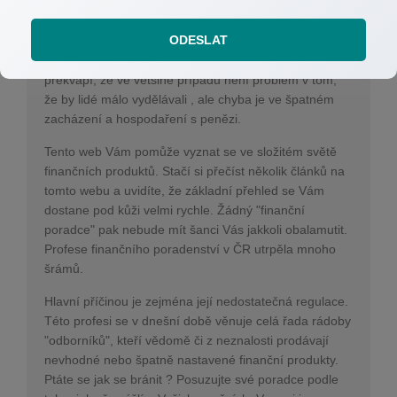
Ve světě bankovnictví se pohybuji od roku 1994.
ODESLAT
Průzkumy ukazují, že až 80% lidí se v průběhu života
setká s určitými finančními problémy. Asi Vás teď
překvapí, že ve většině případů není problém v tom,
že by lidé málo vydělávali , ale chyba je ve špatném
zacházení a hospodaření s penězi.
Tento web Vám pomůže vyznat se ve složitém světě
finančních produktů. Stačí si přečíst několik článků na
tomto webu a uvidíte, že základní přehled se Vám
dostane pod kůži velmi rychle. Žádný "finanční
poradce" pak nebude mít šanci Vás jakkoli obalamutit.
Profese finančního poradenství v ČR utrpěla mnoho
šrámů.
Hlavní příčinou je zejména její nedostatečná regulace.
Této profesi se v dnešní době věnuje celá řada rádoby
"odborníků", kteří vědomě či z neznalosti prodávají
nevhodné nebo špatně nastavené finanční produkty.
Ptáte se jak se bránit ? Posuzujte své poradce podle