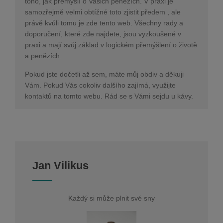
toho, jak přemýšlí o Vašich penězích. V praxi je
samozřejmě velmi obtížné toto zjistit předem , ale
právě kvůli tomu je zde tento web. Všechny rady a
doporučení, které zde najdete, jsou vyzkoušené v
praxi a mají svůj základ v logickém přemýšlení o životě
a penězích.
Pokud jste dočetli až sem, máte můj obdiv a děkuji
Vám. Pokud Vás cokoliv dalšího zajímá, využijte
kontaktů na tomto webu. Rád se s Vámi sejdu u kávy.
Jan Vilikus
Každý si může plnit své sny