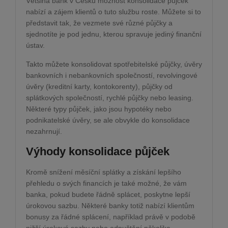
Většina bank v Česku možnost konsolidace půjček
nabízí a zájem klientů o tuto službu roste. Můžete si to
představit tak, že vezmete své různé půjčky a
sjednotíte je pod jednu, kterou spravuje jediný finanční
ústav.
Takto můžete konsolidovat spotřebitelské půjčky, úvěry
bankovních i nebankovních společností, revolvingové
úvěry (kreditní karty, kontokorenty), půjčky od
splátkových společností, rychlé půjčky nebo leasing.
Některé typy půjček, jako jsou hypotéky nebo
podnikatelské úvěry, se ale obvykle do konsolidace
nezahrnují.
Výhody konsolidace půjček
Kromě snížení měsíční splátky a získání lepšího
přehledu o svých financích je také možné, že vám
banka, pokud budete řádně splácet, poskytne lepší
úrokovou sazbu. Některé banky totiž nabízí klientům
bonusy za řádné splácení, například právě v podobě
nižší úrokové sazby nebo odpuštění několika