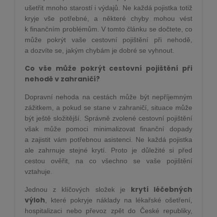
ušetřit mnoho starostí i výdajů. Ne každá pojistka totiž
kryje vše potřebné, a některé chyby mohou vést
k finančním problémům. V tomto článku se dočtete, co
může pokrýt vaše cestovní pojištění při nehodě,
a dozvíte se, jakým chybám je dobré se vyhnout.
Co vše může pokrýt cestovní pojištění při
nehodě v zahraničí?
Dopravní nehoda na cestách může být nepříjemným
zážitkem, a pokud se stane v zahraničí, situace může
být ještě složitější. Správně zvolené cestovní pojištění
však může pomoci minimalizovat finanční dopady
a zajistit vám potřebnou asistenci. Ne každá pojistka
ale zahrnuje stejné krytí. Proto je důležité si před
cestou ověřit, na co všechno se vaše pojištění
vztahuje.
krytí léčebných
Jednou z klíčových složek je
výloh
, které pokryje náklady na lékařské ošetření,
hospitalizaci nebo převoz zpět do České republiky,