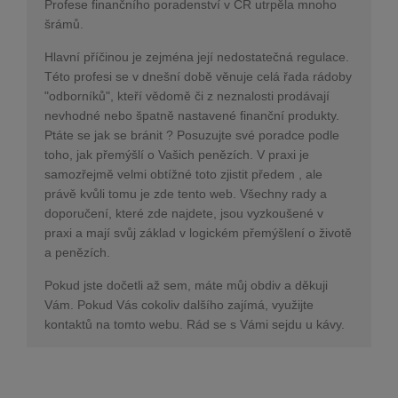
Profese finančního poradenství v ČR utrpěla mnoho
šrámů.
Hlavní příčinou je zejména její nedostatečná regulace.
Této profesi se v dnešní době věnuje celá řada rádoby
"odborníků", kteří vědomě či z neznalosti prodávají
nevhodné nebo špatně nastavené finanční produkty.
Ptáte se jak se bránit ? Posuzujte své poradce podle
toho, jak přemýšlí o Vašich penězích. V praxi je
samozřejmě velmi obtížné toto zjistit předem , ale
právě kvůli tomu je zde tento web. Všechny rady a
doporučení, které zde najdete, jsou vyzkoušené v
praxi a mají svůj základ v logickém přemýšlení o životě
a penězích.
Pokud jste dočetli až sem, máte můj obdiv a děkuji
Vám. Pokud Vás cokoliv dalšího zajímá, využijte
kontaktů na tomto webu. Rád se s Vámi sejdu u kávy.