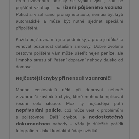
Před uzavřením pojistky se vyplatí zjistit, zda se
řízení půjčeného vozidla
pojištění vztahuje i na
.
Pokud si v zahraničí pronajmete auto, nemusí být krytí
automatické a může být nutné sjednat speciální
připojištění.
Každá pojišťovna má jiné podmínky, a proto je důležité
věnovat pozornost detailům smlouvy. Dobře zvolené
cestovní pojištění vám může ušetřit nejen peníze, ale
i mnoho stresu při řešení dopravní nehody daleko od
domova.
Nejčastější chyby při nehodě v zahraničí
Mnoho cestovatelů dělá při dopravní nehodě
v zahraničí zbytečné chyby, které mohou komplikovat
řešení celé situace. Mezi ty nejčastější patří
nepřivolání policie
, což může vést k problémům
nedostatečná
s pojišťovnou. Další chybou je
dokumentace
nehody – vždy je důležité pořídit
fotografie a získat kontaktní údaje svědků.