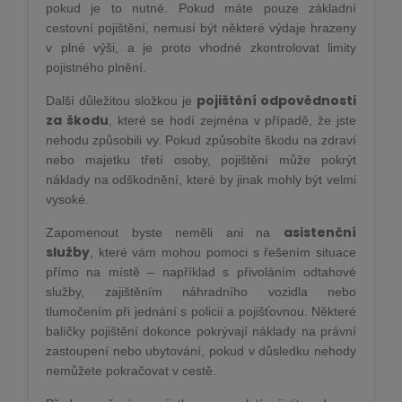
pokud je to nutné. Pokud máte pouze základní
cestovní pojištění, nemusí být některé výdaje hrazeny
v plné výši, a je proto vhodné zkontrolovat limity
pojistného plnění.
pojištění odpovědnosti
Další důležitou složkou je
za škodu
, které se hodí zejména v případě, že jste
nehodu způsobili vy. Pokud způsobíte škodu na zdraví
nebo majetku třetí osoby, pojištění může pokrýt
náklady na odškodnění, které by jinak mohly být velmi
vysoké.
asistenční
Zapomenout byste neměli ani na
služby
, které vám mohou pomoci s řešením situace
přímo na místě – například s přivoláním odtahové
služby, zajištěním náhradního vozidla nebo
tlumočením při jednání s policií a pojišťovnou. Některé
balíčky pojištění dokonce pokrývají náklady na právní
zastoupení nebo ubytování, pokud v důsledku nehody
nemůžete pokračovat v cestě.